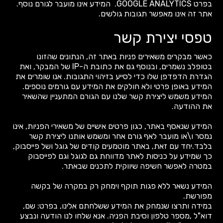
בפרט GOOGLE ANALYTICS. המידע אינו מועבר לגורם נוסף.
אתר זה אינו מאפשר תגובות גולשים.
טפסי יצירת קשר
כאשר מבקרים משאירים פניות באתר זה, הנתונים שהזונו
בטופלב נשמרים, ובנוסף גם את כתובת ה-IP של המבקר, ואת
הגדרת הדפדפן שלו כדי לסייע בזיהוי התגובות. אנו שומרים את
המידע באופן פרטי ולא חולקים את המידע עם גורמים נוספים.
המידע משמש ליצירת קשר שלנו עם הגורם המתעניין שהשאיר
את ההודעה.
המידע שנאסף באתר, כגון פרטים אישיים של משאירי הפניות, אינו
נמסר ו\או מועבר לאף גורם אחר ומשמש אותנו ליצירת קשר
בלבד.יחד עם זאת, באתר מוטמעים קודים של גוגל ושל פייסבוק,
כך שמידע על כניסות לאתר מדווחת גם לגוגל וגם לפייסבוק
במטרה לאפשר חשיפה שיווקית לתכנים שבאתר.
המידע נשאר ללא פגות תוקף וימחק רק במקרה של בקשה
מפורשת.
במידה ותרצו שנמחק את המידע ששלחתם אלינו, בפרט: שם,
דוא"ל ,מספר טלפון וסיבת הפניה. אנא שלחו לנו הודעה ונבצע